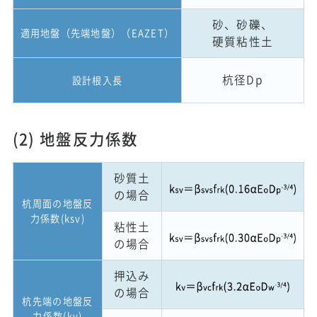
砂、砂
礫
、
適用地盤（先端地盤）（EAZET）
硬質粘性土
杭径D
p
設計根入長
(2) 地盤反力係数
砂質土
の場合
杭周面の地盤反
力係数(k
sv
)
粘性土
の場合
押込み
の場合
杭先端の地盤反
力係数(k
v
)