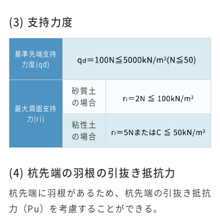
(3) 支持力度
基準先端支持
力度(q
d
)
砂質土
の場合
最大周面支持
力(r
i
)
粘性土
の場合
(4) 杭先端の羽根の引抜き抵抗力
杭先端に羽根があるため、杭先端の引抜き抵抗
力（Pu）を考慮することができる。