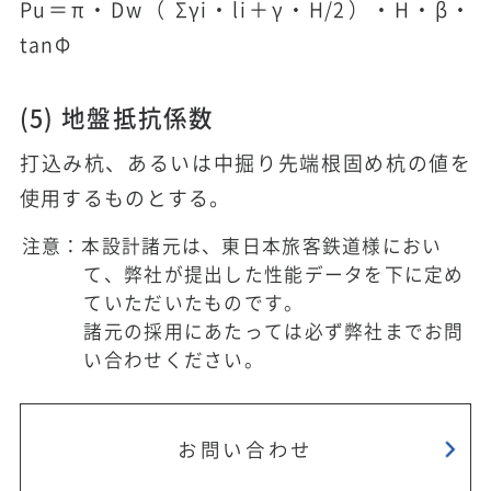
Pu＝π・D
w
（ Σγi・li＋γ・H/2）・H・β・
tanΦ
(5) 地盤抵抗係数
打込み杭、あるいは中掘り先端根固め杭の値を
使用するものとする。
注意：本設計諸元は、東日本旅客鉄道様におい
て、弊社が提出した性能データを下に定め
ていただいたものです。
諸元の採用にあたっては必ず弊社までお問
い合わせください。
お問い合わせ