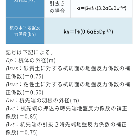
引抜き
の場合
杭の水平地盤反
力係数(k
h
)
記号は下記による。
D
p
：杭体の外径(m)
β
svs
：砂質土に対する杭周面の地盤反力係数の補
正係数(＝0.75)
β
svc
：粘性土に対する杭周面の地盤反力係数の補
正係数(＝0.50)
D
w
：杭先端の羽根の外径(m)
β
vc
：杭先端の押込み時先端地盤反力係数の補正
係数(＝0.85)
β
vt
：杭先端の引抜き時先端地盤反力係数の補正
係数(＝0.75)