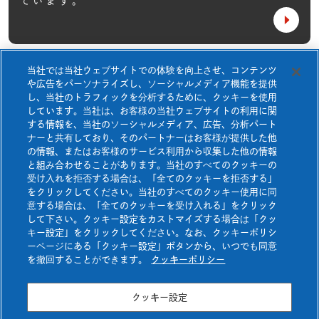
快適空間研究所
ています。
採用事例一覧
ネオマアカデミー
ネオマフィットビス
断熱等級7について
断熱から、学ぶ。
Jピン&NJピン
当社では当社ウェブサイトでの体験を向上させ、コンテンツ
快適空間研究所
お知らせ
や広告をパーソナライズし、ソーシャルメディア機能を提供
ネオマフィットテープ
壁施工資料
ダウンロード
し、当社のトラフィックを分析するために、クッキーを使用
しています。当社は、お客様の当社ウェブサイトの利用に関
よくあるご質問
お問い合わせ
ネオマスパンビスⅠ
する情報を、当社のソーシャルメディア、広告、分析パート
ナーと共有しており、そのパートナーはお客様が提供した他
ネオマスパンビスⅡ
資料請求
カタログ・チラシ
ダウンロード
の情報、またはお客様のサービス利用から収集した他の情報
と組み合わせることがあります。当社のすべてのクッキーの
熱膨張性目地材
受け入れを拒否する場合は、「全てのクッキーを拒否する」
をクリックしてください。当社のすべてのクッキー使用に同
防耐火構造認定書
ダウンロード
意する場合は、「全てのクッキーを受け入れる」をクリック
壁施工資料ダウンロード
して下さい。クッキー設定をカストマイズする場合は「クッ
キー設定」をクリックしてください。なお、クッキーポリシ
ーページにある「クッキー設定」ボタンから、いつでも同意
を撤回することができます。
クッキーポリシー
カタログ・チラシ
ダウンロード
クッキー設定