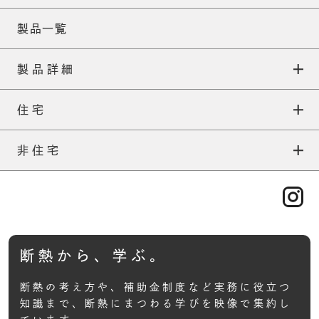
製品一覧
製品詳細
住宅
ネオマフォーム
住宅TOP
非住宅
ネオマ耐火スパンウォール
外張りについて
非住宅TOP
ネオマフォームFS
補助金について
一般建築
ネオマフォームF
施工について
TOP
ABOUT
産業資材
断熱から、学ぶ。
ネオマ断熱ボード
ネオマアカデミー
基本性能
住宅TOP
ネオマゼウス
断熱の考え方や、補助金制度など実務に役立つ
断熱等級7について
知識まで、
断熱にまつわる学びを映像で集約し
非住宅TOP
製品一覧