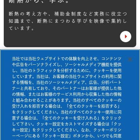
断熱から、学ぶ。
ネオマアカデミー
基本性能
住宅TOP
ネオマゼウス
断熱の考え方や、補助金制度など実務に役立つ
断熱等級7について
知識まで、
断熱にまつわる学びを映像で集約し
非住宅TOP
製品一覧
快適空間研究所
ています。
採用事例一覧
ネオマアカデミー
ネオマフィットビス
断熱等級7について
断熱から、学ぶ。
Jピン&NJピン
当社では当社ウェブサイトでの体験を向上させ、コンテンツ
快適空間研究所
お知らせ
や広告をパーソナライズし、ソーシャルメディア機能を提供
ネオマフィットテープ
壁施工資料
ダウンロード
し、当社のトラフィックを分析するために、クッキーを使用
しています。当社は、お客様の当社ウェブサイトの利用に関
よくあるご質問
お問い合わせ
ネオマスパンビスⅠ
する情報を、当社のソーシャルメディア、広告、分析パート
ナーと共有しており、そのパートナーはお客様が提供した他
ネオマスパンビスⅡ
資料請求
カタログ・チラシ
ダウンロード
の情報、またはお客様のサービス利用から収集した他の情報
と組み合わせることがあります。当社のすべてのクッキーの
熱膨張性目地材
受け入れを拒否する場合は、「全てのクッキーを拒否する」
をクリックしてください。当社のすべてのクッキー使用に同
防耐火構造認定書
ダウンロード
意する場合は、「全てのクッキーを受け入れる」をクリック
壁施工資料ダウンロード
して下さい。クッキー設定をカストマイズする場合は「クッ
キー設定」をクリックしてください。なお、クッキーポリシ
ーページにある「クッキー設定」ボタンから、いつでも同意