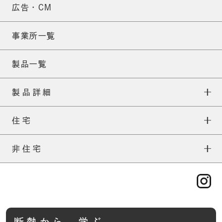
広告・CM
事業所一覧
製品一覧
製品詳細
住宅
ネオマフォーム
住宅TOP
非住宅
ネオマ耐火スパンウォール
外張りについて
非住宅TOP
ネオマフォームFS
補助金について
一般建築
ネオマフォームF
施工について
TOP
ABOUT
産業資材
ネオマ断熱ボード