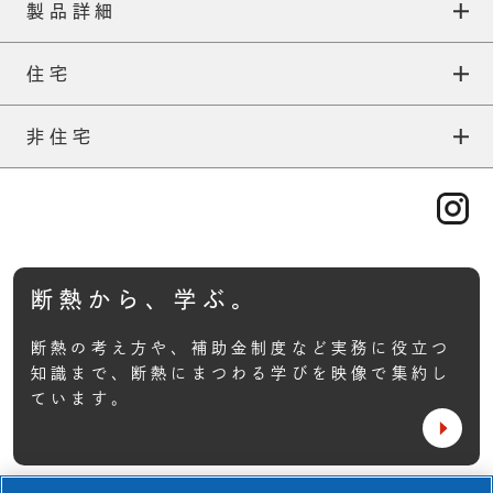
製品詳細
住宅
ネオマフォーム
住宅TOP
非住宅
ネオマ耐火スパンウォール
外張りについて
非住宅TOP
ネオマフォームFS
補助金について
一般建築
ネオマフォームF
施工について
産業資材
TOP
ABOUT
断熱から、学ぶ。
ネオマ断熱ボード
ネオマアカデミー
基本性能
住宅TOP
ネオマゼウス
断熱の考え方や、補助金制度など実務に役立つ
断熱等級7について
知識まで、
断熱にまつわる学びを映像で集約し
非住宅TOP
製品一覧
快適空間研究所
ています。
採用事例一覧
ネオマアカデミー
ネオマフィットビス
断熱等級7について
断熱から、学ぶ。
Jピン&NJピン