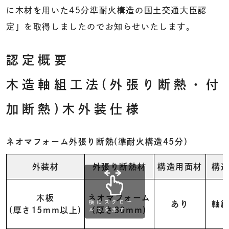
に木材を用いた45分準耐火構造の国土交通大臣認
定」を取得しましたのでお知らせいたします。
認定概要
木造軸組工法(外張り断熱・付
加断熱)木外装仕様
ネオマフォーム外張り断熱(準耐火構造45分)
外装材
外張り断熱材
構造用面材
構
木板
ネオマフォーム
横にスクロー
あり
軸
(厚さ15mm以上)
(厚さ30mm)
ルできます