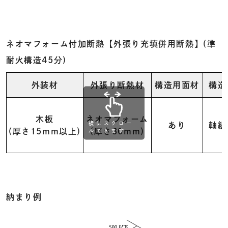
ネオマフォーム付加断熱【外張り充填併用断熱】(準
耐火構造45分)
外装材
外張り断熱材
構造用面材
構造
木板
ネオマフォーム
横にスクロー
あり
軸組
(厚さ15mm以上)
(厚さ30mm)
ルできます
納まり例