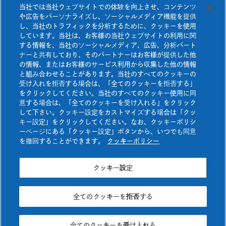
当社では当社ウェブサイトでの体験を向上させ、コンテンツ
快適空間研究所
お知らせ
や広告をパーソナライズし、ソーシャルメディア機能を提供
ネオマフィットテープ
壁施工資料
ダウンロード
し、当社のトラフィックを分析するために、クッキーを使用
しています。当社は、お客様の当社ウェブサイトの利用に関
ネオマスパンビスⅠ
よくあるご質問
お問い合わせ
する情報を、当社のソーシャルメディア、広告、分析パート
ナーと共有しており、そのパートナーはお客様が提供した他
ネオマスパンビスⅡ
資料請求
カタログ・チラシ
ダウンロード
の情報、またはお客様のサービス利用から収集した他の情報
と組み合わせることがあります。当社のすべてのクッキーの
熱膨張性目地材
受け入れを拒否する場合は、「全てのクッキーを拒否する」
をクリックしてください。当社のすべてのクッキー使用に同
防耐火構造認定書
ダウンロード
意する場合は、「全てのクッキーを受け入れる」をクリック
壁施工資料ダウンロード
して下さい。クッキー設定をカストマイズする場合は「クッ
キー設定」をクリックしてください。なお、クッキーポリシ
ーページにある「クッキー設定」ボタンから、いつでも同意
を撤回することができます。
クッキーポリシー
カタログ・チラシ
ダウンロード
クッキー設定
防耐火構造認定書
ダウンロード
ご利用条件
プライバシーポリシー
全てのクッキーを拒否する
企業情報
旭化成グループトップ
全てのクッキーを受け入れる