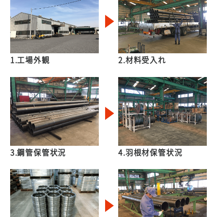
1.工場外観
2.材料受入れ
3.鋼管保管状況
4.羽根材保管状況