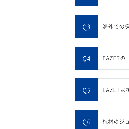
Q3
海外での
Q4
EAZET
Q5
EAZET
Q6
杭材のジ