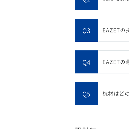
Q3
EAZET
Q4
EAZET
Q5
杭材はど