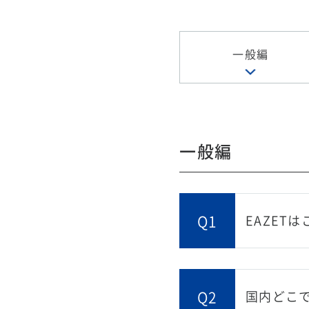
一般編
一般編
Q1
EAZET
Q2
国内どこ