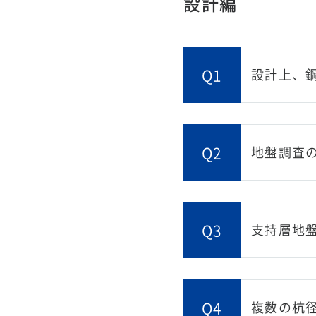
設計編
Q1
設計上、
Q2
地盤調査
Q3
支持層地
Q4
複数の杭