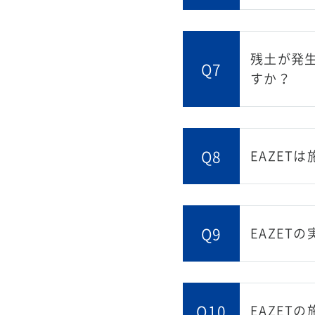
残土が発
Q7
すか？
Q8
EAZET
Q9
EAZET
Q10
EAZET