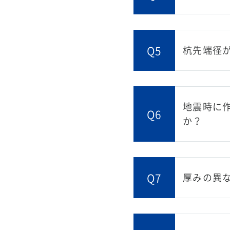
Q5
杭先端径
地震時に作
Q6
か？
Q7
厚みの異