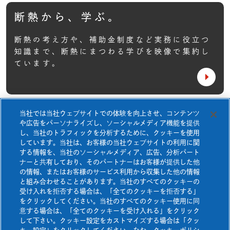
施工について
TOP
ABOUT
産業資材
断熱から、学ぶ。
ネオマ断熱ボード
ネオマアカデミー
基本性能
住宅TOP
ネオマゼウス
断熱の考え方や、補助金制度など実務に役立つ
断熱等級7について
知識まで、
断熱にまつわる学びを映像で集約し
非住宅TOP
製品一覧
快適空間研究所
ています。
採用事例一覧
ネオマアカデミー
ネオマフィットビス
断熱等級7について
断熱から、学ぶ。
Jピン&NJピン
当社では当社ウェブサイトでの体験を向上させ、コンテンツ
快適空間研究所
お知らせ
や広告をパーソナライズし、ソーシャルメディア機能を提供
ネオマフィットテープ
壁施工資料
ダウンロード
し、当社のトラフィックを分析するために、クッキーを使用
しています。当社は、お客様の当社ウェブサイトの利用に関
よくあるご質問
お問い合わせ
ネオマスパンビスⅠ
する情報を、当社のソーシャルメディア、広告、分析パート
ナーと共有しており、そのパートナーはお客様が提供した他
ネオマスパンビスⅡ
資料請求
カタログ・チラシ
ダウンロード
の情報、またはお客様のサービス利用から収集した他の情報
と組み合わせることがあります。当社のすべてのクッキーの
熱膨張性目地材
受け入れを拒否する場合は、「全てのクッキーを拒否する」
をクリックしてください。当社のすべてのクッキー使用に同
防耐火構造認定書
ダウンロード
意する場合は、「全てのクッキーを受け入れる」をクリック
壁施工資料ダウンロード
して下さい。クッキー設定をカストマイズする場合は「クッ