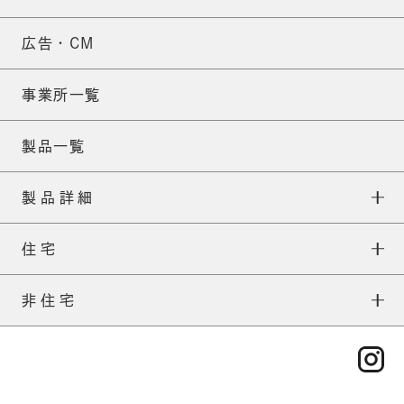
広告・CM
事業所一覧
製品一覧
製品詳細
住宅
ネオマフォーム
住宅TOP
非住宅
ネオマ耐火スパンウォール
外張りについて
非住宅TOP
ネオマフォームFS
補助金について
一般建築
ネオマフォームF