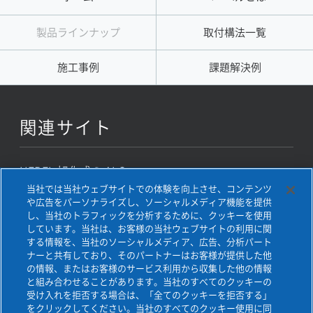
製品ラインナップ
取付構法一覧
施工事例
課題解決例
関連サイト
HEBEL 旭化成の ALC
当社では当社ウェブサイトでの体験を向上させ、コンテンツ
ヘーベルライト
や広告をパーソナライズし、ソーシャルメディア機能を提供
し、当社のトラフィックを分析するために、クッキーを使用
ヘーベルパワーボード
しています。当社は、お客様の当社ウェブサイトの利用に関
する情報を、当社のソーシャルメディア、広告、分析パート
ナーと共有しており、そのパートナーはお客様が提供した他
ユカテック
の情報、またはお客様のサービス利用から収集した他の情報
と組み合わせることがあります。当社のすべてのクッキーの
受け入れを拒否する場合は、「全てのクッキーを拒否する」
をクリックしてください。当社のすべてのクッキー使用に同