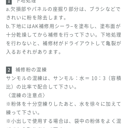
下地処理
a.欠損部やパネルの座掘り部分は、ブラシなどで
きれいに粉を除去します。
b.下地にはAK補修用シーラ−を塗布し、塗布面が
十分乾燥してから補修を行って下さい。下地処理
を行わないと、補修材がドライアウトして亀裂が
入るおそれがあります。
補修粉の混練
サンモルの混練は、サンモル：水＝ 10：3（容積
比）の比率で配合して下さい。
〈混練の注意点〉
※粉体を十分空練りしたあと、水を徐々に加えて
練って下さい。
※小出しで使用する場合は、袋中の粉体をよく混