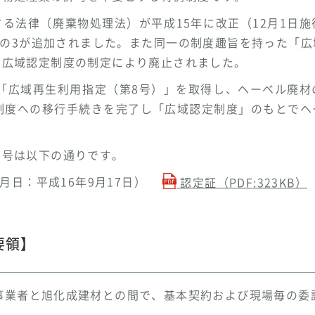
る法律（廃棄物処理法）が平成15年に改正（12月1日
4の3が追加されました。また同一の制度趣旨を持った「
る広域認定制度の制定により廃止されました。
に「広域再生利用指定（第8号）」を取得し、ヘーベル廃
新制度への移行手続きを完了し「広域認定制度」のもとでヘ
番号は以下の通りです。
年月日：平成16年9月17日）
認定証（PDF:323KB）
要領】
事業者と旭化成建材との間で、基本契約および現場毎の委