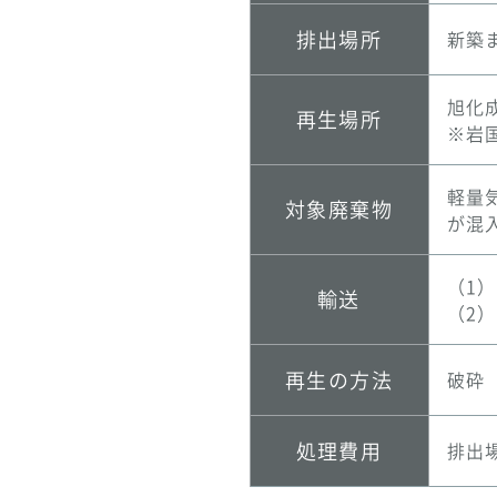
排出場所
新築
旭化
再生場所
※岩
軽量
対象
廃棄物
が混
（1
輸送
（2
再生の
方法
破砕
処理費用
排出