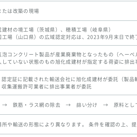
または改築の現場
成建材の境工場（茨城県）、穂積工場（岐阜県）
国工場（山口県）の広域認定対応は、2023年9月末日で
気泡コンクリート製品が産業廃棄物となったもの（ヘーベ
入していない状態のもの旭化成建材が指定する荷姿に排出
） 認定証に記載された輸送会社に旭化成建材が委託（製品
） 収集運搬許可業者に排出事業者が委託
 → 鉄筋・ラス網の除去 → 篩い分け → 原料とし
場所や輸送の形態により異なります。 条件を確認の上、