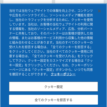
当社では当社ウェブサイトでの体験を向上させ、コンテンツ
や広告をパーソナライズし、ソーシャルメディア機能を提供
し、当社のトラフィックを分析するために、クッキーを使用
しています。当社は、お客様の当社ウェブサイトの利用に関
する情報を、当社のソーシャルメディア、広告、分析パート
ナーと共有しており、そのパートナーはお客様が提供した他
の情報、またはお客様のサービス利用から収集した他の情報
と組み合わせることがあります。当社のすべてのクッキーの
受け入れを拒否する場合は、「全てのクッキーを拒否する」
一覧を見る
をクリックしてください。当社のすべてのクッキー使用に同
意する場合は、「全てのクッキーを受け入れる」をクリック
して下さい。クッキー設定をカストマイズする場合は「クッ
キー設定」をクリックしてください。なお、クッキーポリシ
ーページにある「クッキー設定」ボタンから、いつでも同意
を撤回することができます。
クッキーポリシー
お問い合わせ
データ保護について
ご利用条件
旭化成グループトップ
クッキー設定
Copyright © ASAHI KASEI CONSTRUCTION MATERIALS
CORPORATION. All rights reserved.
全てのクッキーを拒否する