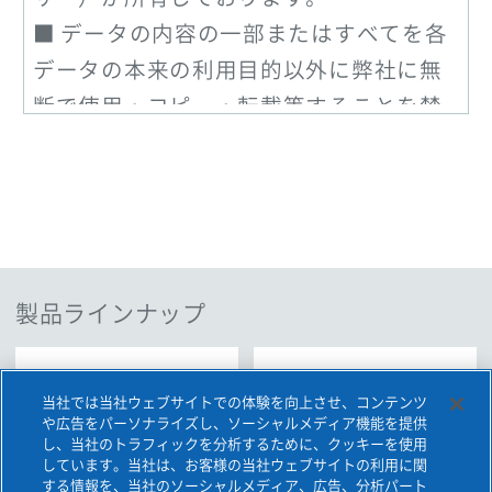
データの内容の一部またはすべてを各
データの本来の利用目的以外に弊社に無
断で使用・コピー・転載等することを禁
じます。
データの内容を弊社に無断で複製（一
部修正・加工した上での複製も含む）の
上、販売・譲渡を目的に第三者に提供す
ることを禁じます。
製品ラインナップ
データを利用して作成された図面は、
ご利用者様にて内容のご確認をお願いい
たします。データを利用して生じた結果
当社では当社ウェブサイトでの体験を向上させ、コンテンツ
や広告をパーソナライズし、ソーシャルメディア機能を提供
につきましては、弊社は一切の責任を負
し、当社のトラフィックを分析するために、クッキーを使用
いかねますのでご注意ください。
しています。当社は、お客様の当社ウェブサイトの利用に関
する情報を、当社のソーシャルメディア、広告、分析パート