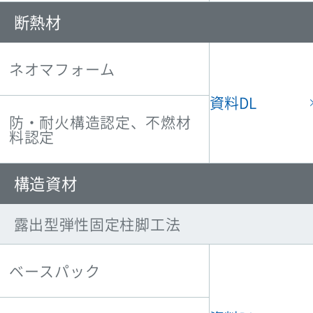
断熱材
ネオマフォーム
資料DL
防・耐火構造認定、不燃材
料認定
構造資材
露出型弾性固定柱脚工法
ベースパック