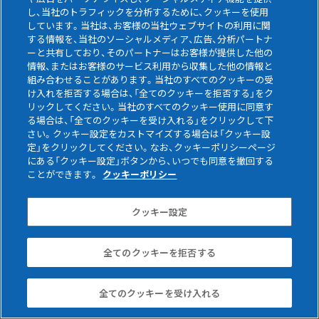
し、当社のトラフィックを分析するために、クッキーを使用
しています。当社は、お客様の当社ウェブサイトの利用に関
する情報を、当社のソーシャルメディア、広告、分析パートナ
ーと共有しており、そのパートナーはお客様が提供した他の
お問い合わせ・資料請求
情報、またはお客様のサービス利用から収集した他の情報と
組み合わせることがあります。当社のすべてのクッキーの受
け入れを拒否する場合は、「全てのクッキーを拒否する」をク
営業時間：
リックしてください。当社のすべてのクッキー使用に同意す
9:00～12:00/13:00～17:45
る場合は、「全てのクッキーを受け入れる」をクリックして下
さい。クッキー設定をカストマイズする場合は「クッキー設
(土・日・祝日、当社指定休日を除く)
定」をクリックしてください。なお、クッキーポリシーページ
にある「クッキー設定」ボタンから、いつでも同意を撤回する
View More
ことができます。
クッキーポリシー
詳しくはこちら
クッキー設定
全てのクッキーを拒否する
全てのクッキーを受け入れる