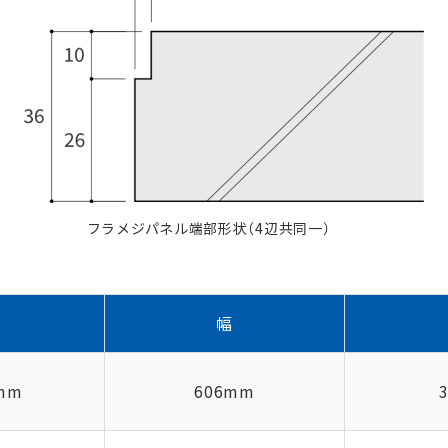
フラメジパネル端部形状（4辺共同一）
さ
幅
0mm
606mm