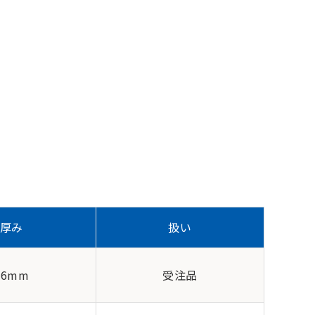
厚み
扱い
36mm
受注品