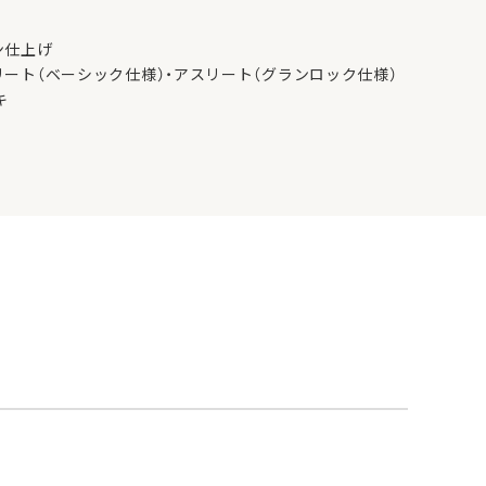
ン仕上げ
リート（ベーシック仕様）・アスリート（グランロック仕様）
キ