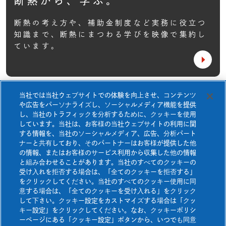
断熱から、学ぶ。
ネオマ断熱ボード
ネオマアカデミー
基本性能
住宅TOP
ネオマゼウス
断熱の考え方や、補助金制度など実務に役立つ
断熱等級7について
知識まで、
断熱にまつわる学びを映像で集約し
非住宅TOP
製品一覧
快適空間研究所
ています。
採用事例一覧
ネオマアカデミー
ネオマフィットビス
断熱等級7について
断熱から、学ぶ。
Jピン&NJピン
当社では当社ウェブサイトでの体験を向上させ、コンテンツ
快適空間研究所
お知らせ
や広告をパーソナライズし、ソーシャルメディア機能を提供
ネオマフィットテープ
壁施工資料
ダウンロード
し、当社のトラフィックを分析するために、クッキーを使用
しています。当社は、お客様の当社ウェブサイトの利用に関
よくあるご質問
お問い合わせ
ネオマスパンビスⅠ
する情報を、当社のソーシャルメディア、広告、分析パート
ナーと共有しており、そのパートナーはお客様が提供した他
ネオマスパンビスⅡ
資料請求
カタログ・チラシ
ダウンロード
の情報、またはお客様のサービス利用から収集した他の情報
と組み合わせることがあります。当社のすべてのクッキーの
熱膨張性目地材
受け入れを拒否する場合は、「全てのクッキーを拒否する」
をクリックしてください。当社のすべてのクッキー使用に同
防耐火構造認定書
ダウンロード
意する場合は、「全てのクッキーを受け入れる」をクリック
壁施工資料ダウンロード
して下さい。クッキー設定をカストマイズする場合は「クッ
キー設定」をクリックしてください。なお、クッキーポリシ
ーページにある「クッキー設定」ボタンから、いつでも同意