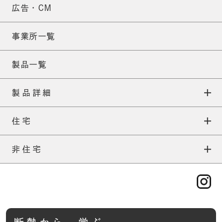
広告・CM
事業所一覧
製品一覧
製品詳細
住宅
ネオマフォーム
住宅TOP
非住宅
ネオマ耐火スパンウォール
外張りについて
非住宅TOP
ネオマフォームFS
補助金について
一般建築
ネオマフォームF
施工について
TOP
ABOUT
産業資材