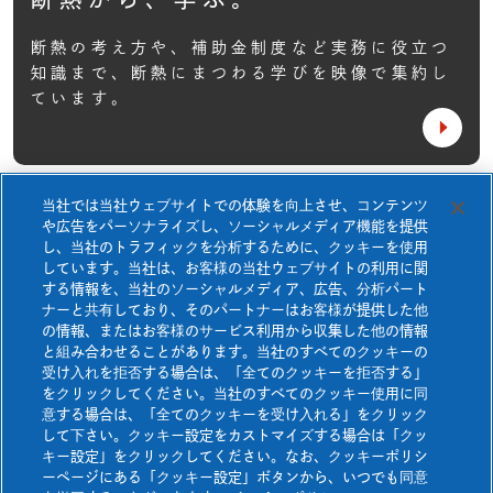
ネオマアカデミー
基本性能
住宅TOP
ネオマゼウス
断熱の考え方や、補助金制度など実務に役立つ
断熱等級7について
知識まで、
断熱にまつわる学びを映像で集約し
非住宅TOP
製品一覧
快適空間研究所
ています。
採用事例一覧
ネオマアカデミー
ネオマフィットビス
断熱等級7について
断熱から、学ぶ。
Jピン&NJピン
当社では当社ウェブサイトでの体験を向上させ、コンテンツ
快適空間研究所
お知らせ
や広告をパーソナライズし、ソーシャルメディア機能を提供
ネオマフィットテープ
壁施工資料
ダウンロード
し、当社のトラフィックを分析するために、クッキーを使用
しています。当社は、お客様の当社ウェブサイトの利用に関
よくあるご質問
お問い合わせ
ネオマスパンビスⅠ
する情報を、当社のソーシャルメディア、広告、分析パート
ナーと共有しており、そのパートナーはお客様が提供した他
ネオマスパンビスⅡ
資料請求
カタログ・チラシ
ダウンロード
の情報、またはお客様のサービス利用から収集した他の情報
と組み合わせることがあります。当社のすべてのクッキーの
熱膨張性目地材
受け入れを拒否する場合は、「全てのクッキーを拒否する」
をクリックしてください。当社のすべてのクッキー使用に同
防耐火構造認定書
ダウンロード
意する場合は、「全てのクッキーを受け入れる」をクリック
壁施工資料ダウンロード
して下さい。クッキー設定をカストマイズする場合は「クッ
キー設定」をクリックしてください。なお、クッキーポリシ
ーページにある「クッキー設定」ボタンから、いつでも同意