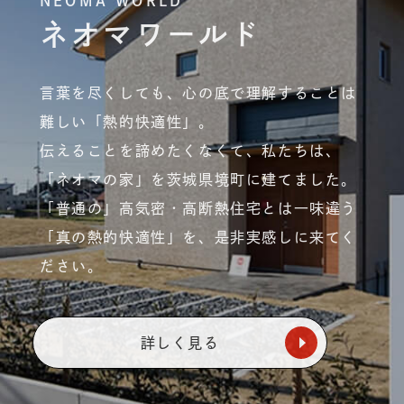
NEOMA WORLD
ネオマワールド
言葉を尽くしても、
心の底で理解することは
難しい「熱的快適性」。
伝えることを諦めたくなくて、
私たちは、
「ネオマの家」を茨城県境町に建てました。
「普通の」高気密・高断熱住宅とは一味違う
「真の熱的快適性」を、是非実感しに来てく
ださい。
詳しく見る