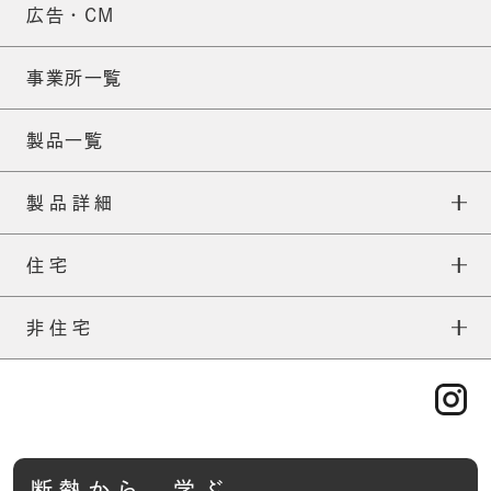
広告・CM
事業所一覧
製品一覧
製品詳細
住宅
ネオマフォーム
住宅TOP
非住宅
ネオマ耐火スパンウォール
外張りについて
非住宅TOP
ネオマフォームFS
補助金について
一般建築
ネオマフォームF
施工について
TOP
ABOUT
産業資材
断熱から、学ぶ。
ネオマ断熱ボード